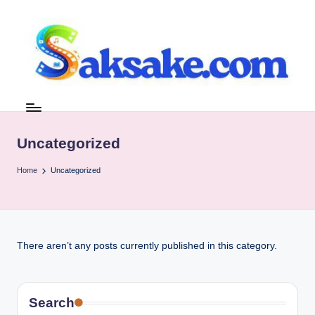
Skip
to
content
s
Referensi
tanpa
a
Basa
k
Uncategorized
Basi
s
Home
Uncategorized
a
k
e.
There aren’t any posts currently published in this category.
c
o
Search
m