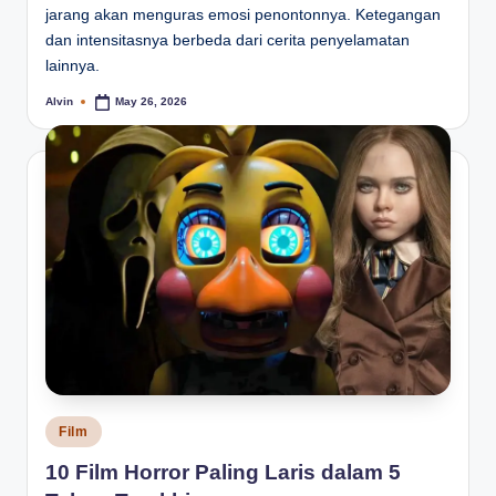
jarang akan menguras emosi penontonnya. Ketegangan
dan intensitasnya berbeda dari cerita penyelamatan
lainnya.
Alvin
May 26, 2026
Posted
by
Posted
Film
in
10 Film Horror Paling Laris dalam 5