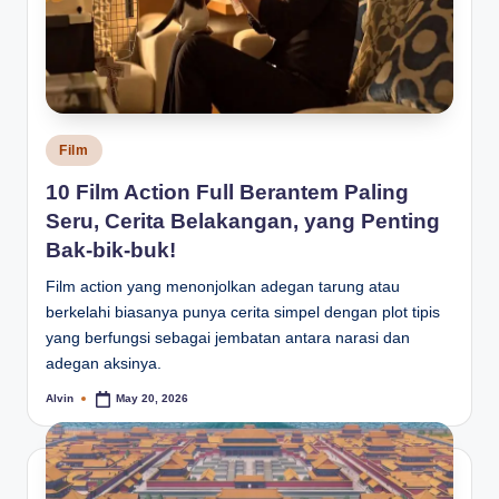
Posted
Film
in
10 Film Action Full Berantem Paling
Seru, Cerita Belakangan, yang Penting
Bak-bik-buk!
Film action yang menonjolkan adegan tarung atau
berkelahi biasanya punya cerita simpel dengan plot tipis
yang berfungsi sebagai jembatan antara narasi dan
adegan aksinya.
Alvin
May 20, 2026
Posted
by