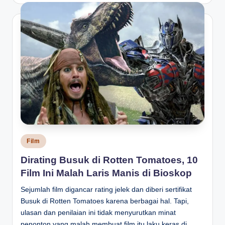
Posted
Film
in
Dirating Busuk di Rotten Tomatoes, 10
Film Ini Malah Laris Manis di Bioskop
Sejumlah film digancar rating jelek dan diberi sertifikat
Busuk di Rotten Tomatoes karena berbagai hal. Tapi,
ulasan dan penilaian ini tidak menyurutkan minat
penonton yang malah membuat film itu laku keras di