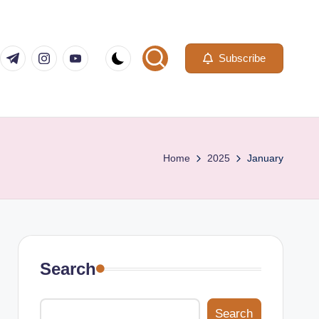
com
er.com
t.me
instagram.com
youtube.com
Subscribe
Home
2025
January
Search
Search