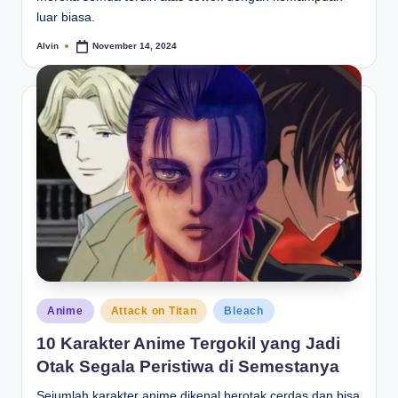
luar biasa.
Alvin
November 14, 2024
Posted
by
Posted
Anime
Attack on Titan
Bleach
in
10 Karakter Anime Tergokil yang Jadi
Otak Segala Peristiwa di Semestanya
Sejumlah karakter anime dikenal berotak cerdas dan bisa