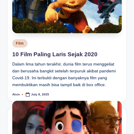
Posted
Film
in
10 Film Paling Laris Sejak 2020
Dalam lima tahun terakhir, dunia film terus menggeliat
dan berusaha bangkit setelah terpuruk akibat pandemi
Covid-19. Ini terbukti dengan banyaknya film yang
membuktikan masih bisa tampil baik di box office.
Alvin
July 8, 2025
Posted
by