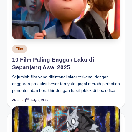
Posted
Film
in
10 Film Paling Enggak Laku di
Sepanjang Awal 2025
Sejumlah film yang dibintangi aktor terkenal dengan
anggaran produksi besar ternyata gagal meraih perhatian
penonton dan berakhir dengan hasil jeblok di box office.
Alvin
July 5, 2025
Posted
by