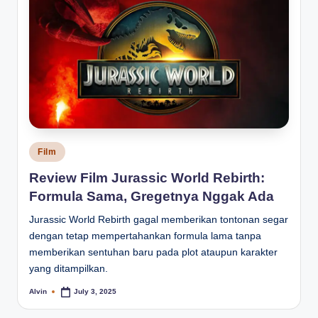
Posted
Film
in
Review Film Jurassic World Rebirth:
Formula Sama, Gregetnya Nggak Ada
Jurassic World Rebirth gagal memberikan tontonan segar
dengan tetap mempertahankan formula lama tanpa
memberikan sentuhan baru pada plot ataupun karakter
yang ditampilkan.
Alvin
July 3, 2025
Posted
by