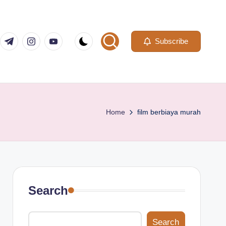
com
er.com
t.me
instagram.com
youtube.com
Subscribe
Home
film berbiaya murah
Search
Search