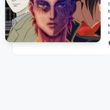
l
P
b