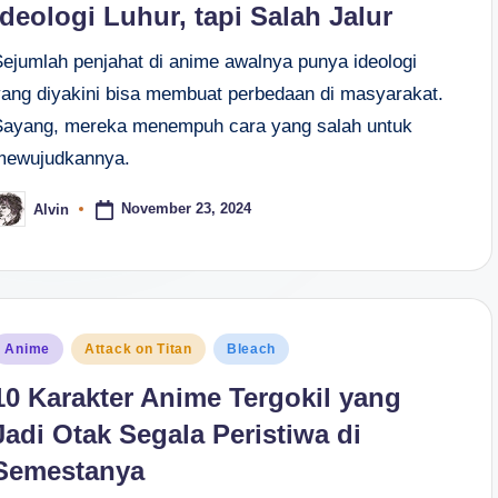
Ideologi Luhur, tapi Salah Jalur
Sejumlah penjahat di anime awalnya punya ideologi
yang diyakini bisa membuat perbedaan di masyarakat.
Sayang, mereka menempuh cara yang salah untuk
mewujudkannya.
November 23, 2024
Alvin
osted
y
osted
Anime
Attack on Titan
Bleach
n
10 Karakter Anime Tergokil yang
Jadi Otak Segala Peristiwa di
Semestanya