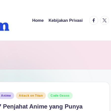
facebook.
twitt
Home
Kebijakan Privasi
osted
Anime
Attack on Titan
Code Geass
n
7 Penjahat Anime yang Punya