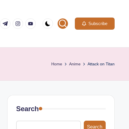
com
er.com
t.me
instagram.com
youtube.com
Subscribe
Home
Anime
Attack on Titan
Search
Search