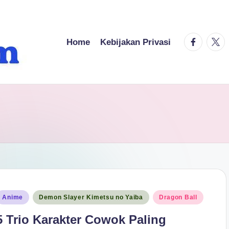
facebook.
twitt
Home
Kebijakan Privasi
osted
Anime
Demon Slayer Kimetsu no Yaiba
Dragon Ball
n
5 Trio Karakter Cowok Paling