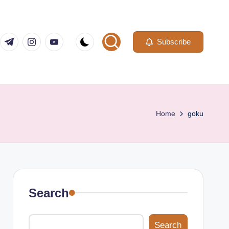
com
er.com
t.me
instagram.com
youtube.com
Subscribe
Home
goku
Search
Search