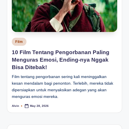
Posted
Film
in
10 Film Tentang Pengorbanan Paling
Menguras Emosi, Ending-nya Nggak
Bisa Ditebak!
Film tentang pengorbanan sering kali meninggalkan
kesan mendalam bagi penonton. Terlebih, mereka tidak
dipersiapkan untuk menyaksikan adegan yang akan
menguras emosi mereka.
Alvin
May 28, 2026
Posted
by