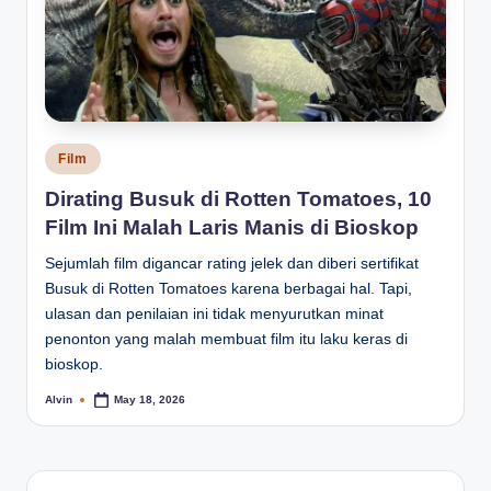
Posted
Film
in
Dirating Busuk di Rotten Tomatoes, 10
Film Ini Malah Laris Manis di Bioskop
Sejumlah film digancar rating jelek dan diberi sertifikat
Busuk di Rotten Tomatoes karena berbagai hal. Tapi,
ulasan dan penilaian ini tidak menyurutkan minat
penonton yang malah membuat film itu laku keras di
bioskop.
Alvin
May 18, 2026
Posted
by