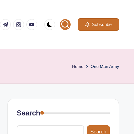
com
er.com
t.me
instagram.com
youtube.com
Subscribe
Home
One Man Army
Search
Search