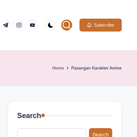
com
er.com
t.me
instagram.com
youtube.com
Subscribe
Home
Pasangan Karakter Anime
Search
Search