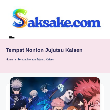
Skip
to
content
s
Referensi
tanpa
a
Basa
k
Tempat Nonton Jujutsu Kaisen
Basi
s
Home
Tempat Nonton Jujutsu Kaisen
a
k
e.
c
o
m