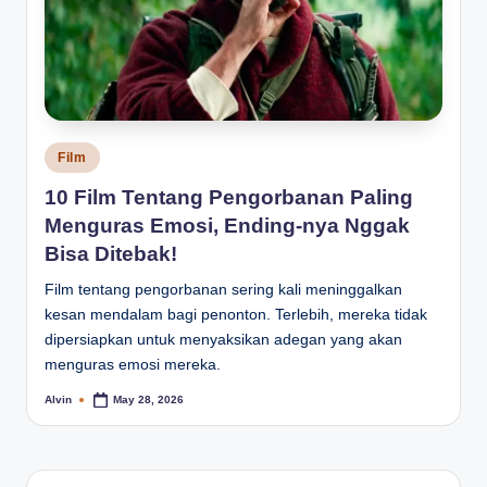
Posted
Film
in
10 Film Tentang Pengorbanan Paling
Menguras Emosi, Ending-nya Nggak
Bisa Ditebak!
Film tentang pengorbanan sering kali meninggalkan
kesan mendalam bagi penonton. Terlebih, mereka tidak
dipersiapkan untuk menyaksikan adegan yang akan
menguras emosi mereka.
Alvin
May 28, 2026
Posted
by