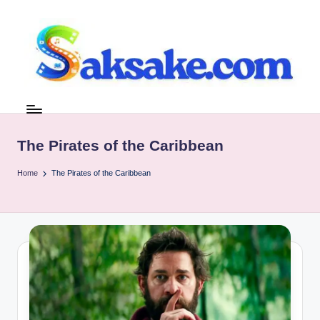
Skip
to
content
s
Referensi
tanpa
a
Basa
k
The Pirates of the Caribbean
Basi
s
Home
The Pirates of the Caribbean
a
k
e.
c
o
m