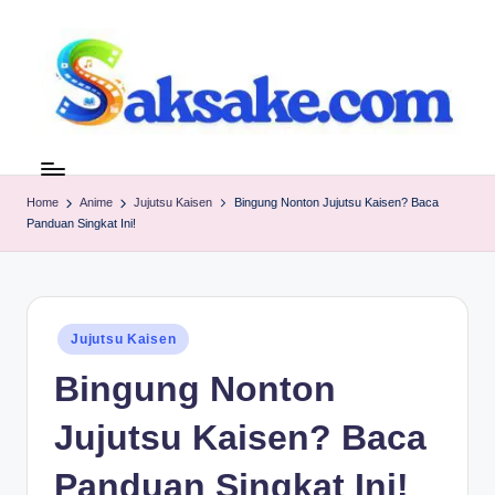
Skip
to
content
s
Referensi
tanpa
a
Basa
Home
Anime
Jujutsu Kaisen
Bingung Nonton Jujutsu Kaisen? Baca
k
Panduan Singkat Ini!
Basi
s
a
k
Posted
Jujutsu Kaisen
in
e.
Bingung Nonton
c
Jujutsu Kaisen? Baca
o
Panduan Singkat Ini!
m