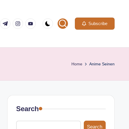
com
er.com
t.me
instagram.com
youtube.com
Subscribe
Home
Anime Seinen
Search
Search