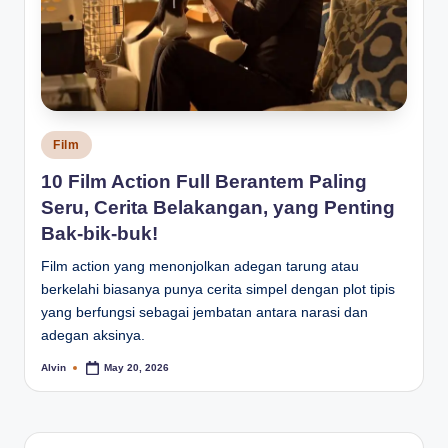
Posted
Film
in
10 Film Action Full Berantem Paling
Seru, Cerita Belakangan, yang Penting
Bak-bik-buk!
Film action yang menonjolkan adegan tarung atau
berkelahi biasanya punya cerita simpel dengan plot tipis
yang berfungsi sebagai jembatan antara narasi dan
adegan aksinya.
Alvin
May 20, 2026
Posted
by