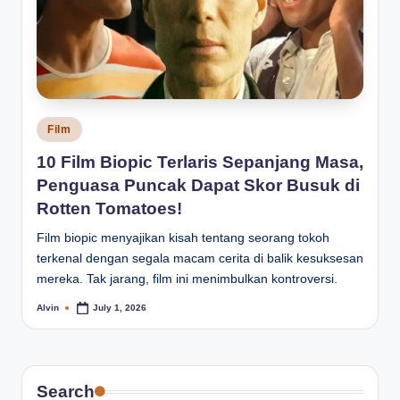
Posted
Film
in
10 Film Biopic Terlaris Sepanjang Masa,
Penguasa Puncak Dapat Skor Busuk di
Rotten Tomatoes!
Film biopic menyajikan kisah tentang seorang tokoh
terkenal dengan segala macam cerita di balik kesuksesan
mereka. Tak jarang, film ini menimbulkan kontroversi.
Alvin
July 1, 2026
Posted
by
Search