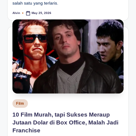
salah satu yang terlaris.
Alvin
May 25, 2026
Posted
by
Posted
Film
in
10 Film Murah, tapi Sukses Meraup
Jutaan Dolar di Box Office, Malah Jadi
Franchise