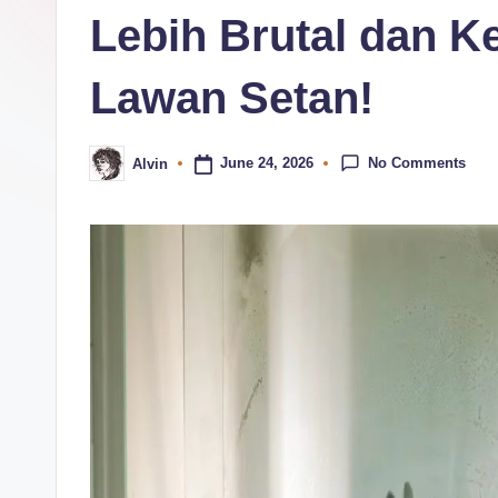
c
Lebih Brutal dan 
o
Lawan Setan!
m
No Comments
June 24, 2026
Alvin
Posted
by