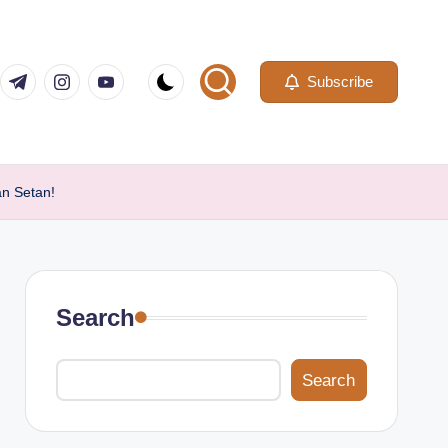
com
er.com
t.me
instagram.com
youtube.com
Subscribe
n Setan!
Search
Search