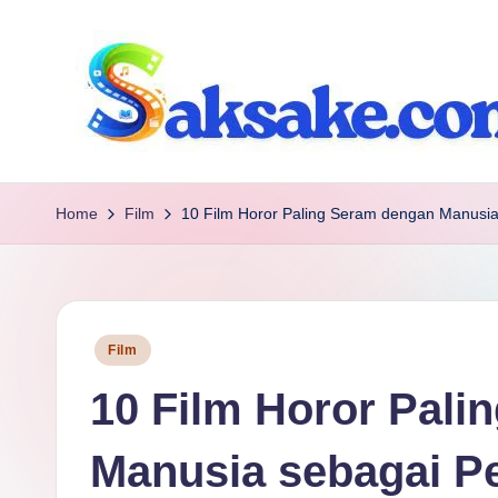
Skip
to
content
s
Referensi
tanpa
a
Home
Film
10 Film Horor Paling Seram dengan Manusia
Basa
k
Basi
s
Posted
Film
a
in
10 Film Horor Pali
k
e.
Manusia sebagai P