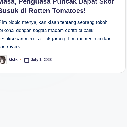
Masa, Penguasa Puncak Dapat Skor
Busuk di Rotten Tomatoes!
Film biopic menyajikan kisah tentang seorang tokoh
terkenal dengan segala macam cerita di balik
kesuksesan mereka. Tak jarang, film ini menimbulkan
ontroversi.
July 1, 2026
Alvin
osted
y