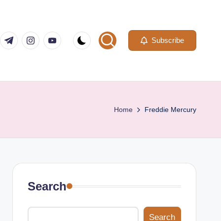
com
er.com
t.me
instagram.com
youtube.com
Subscribe
Home
Freddie Mercury
Search
Search