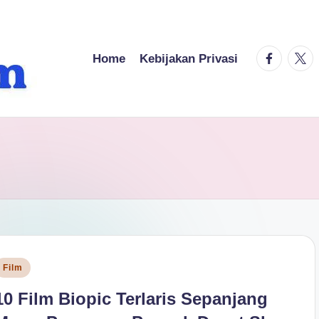
facebook.
twitt
Home
Kebijakan Privasi
osted
Film
n
10 Film Biopic Terlaris Sepanjang