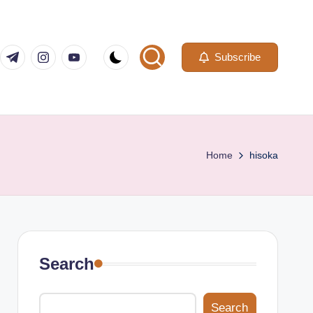
com
er.com
t.me
instagram.com
youtube.com
Subscribe
Home
hisoka
Search
Search