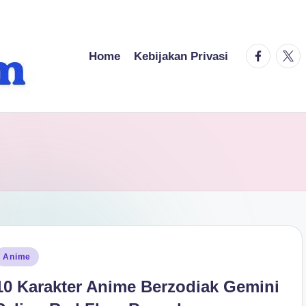
facebook.
twitt
Home
Kebijakan Privasi
osted
Anime
n
10 Karakter Anime Berzodiak Gemini