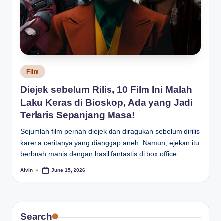
Posted
Film
in
Diejek sebelum Rilis, 10 Film Ini Malah
Laku Keras di Bioskop, Ada yang Jadi
Terlaris Sepanjang Masa!
Sejumlah film pernah diejek dan diragukan sebelum dirilis
karena ceritanya yang dianggap aneh. Namun, ejekan itu
berbuah manis dengan hasil fantastis di box office.
Alvin
June 15, 2026
Posted
by
Search