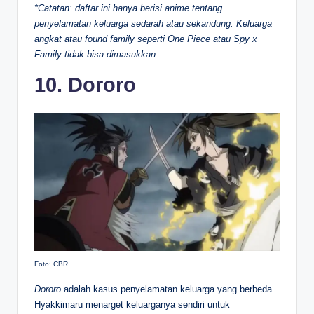
*Catatan: daftar ini hanya berisi anime tentang
penyelamatan keluarga sedarah atau sekandung. Keluarga
angkat atau found family seperti One Piece atau Spy x
Family tidak bisa dimasukkan.
10. Dororo
Foto: CBR
Dororo
adalah kasus penyelamatan keluarga yang berbeda.
Hyakkimaru menarget keluarganya sendiri untuk