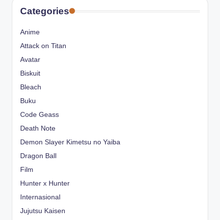
Categories
Anime
Attack on Titan
Avatar
Biskuit
Bleach
Buku
Code Geass
Death Note
Demon Slayer Kimetsu no Yaiba
Dragon Ball
Film
Hunter x Hunter
Internasional
Jujutsu Kaisen