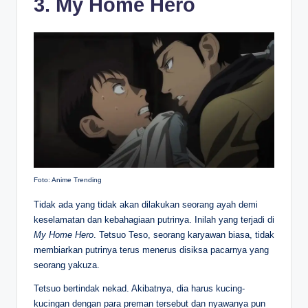
3. My Home Hero
Foto: Anime Trending
Tidak ada yang tidak akan dilakukan seorang ayah demi
keselamatan dan kebahagiaan putrinya. Inilah yang terjadi di
My Home Hero
. Tetsuo Teso, seorang karyawan biasa, tidak
membiarkan putrinya terus menerus disiksa pacarnya yang
seorang yakuza.
Tetsuo bertindak nekad. Akibatnya, dia harus kucing-
kucingan dengan para preman tersebut dan nyawanya pun