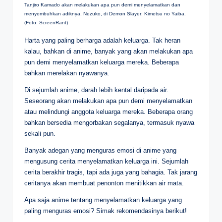
Tanjiro Kamado akan melakukan apa pun demi menyelamatkan dan
menyembuhkan adiknya, Nezuko, di Demon Slayer: Kimetsu no Yaiba.
(Foto: ScreenRant)
Harta yang paling berharga adalah keluarga. Tak heran
kalau, bahkan di anime, banyak yang akan melakukan apa
pun demi menyelamatkan keluarga mereka. Beberapa
bahkan merelakan nyawanya.
Di sejumlah anime, darah lebih kental daripada air.
Seseorang akan melakukan apa pun demi menyelamatkan
atau melindungi anggota keluarga mereka. Beberapa orang
bahkan bersedia mengorbakan segalanya, termasuk nyawa
sekali pun.
Banyak adegan yang menguras emosi di anime yang
mengusung cerita menyelamatkan keluarga ini. Sejumlah
cerita berakhir tragis, tapi ada juga yang bahagia. Tak jarang
ceritanya akan membuat penonton menitikkan air mata.
Apa saja anime tentang menyelamatkan keluarga yang
paling menguras emosi? Simak rekomendasinya berikut!