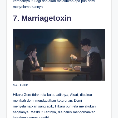
kembarnya itu lagi dan akan melakukan apa pun demi
menyelamatkannya.
7. Marriagetoxin
Foto: ANIHK
Hikaru Gero tidak rela kalau adiknya, Akari, dipaksa
menikah demi mendapatkan keturunan. Demi
menyelamatkan sang adik, Hikaru pun rela melakukan
segalanya. Meski itu artinya, dia harus mengorbankan
kebahagiaannya sendiri.