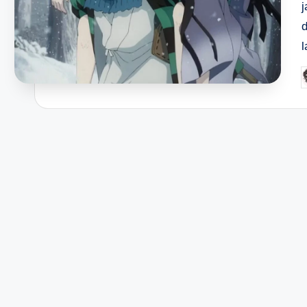
l
P
b