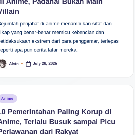
di Anime, Padahal Bukan Main
Villain
Sejumlah penjahat di anime menampilkan sifat dan
sikap yang benar-benar memicu kebencian dan
ketidaksukaan ekstrem dari para penggemar, terlepas
eperti apa pun cerita latar mereka.
July 28, 2026
Alvin
osted
y
osted
Anime
n
10 Pemerintahan Paling Korup di
Anime, Terlalu Busuk sampai Picu
Perlawanan dari Rakyat