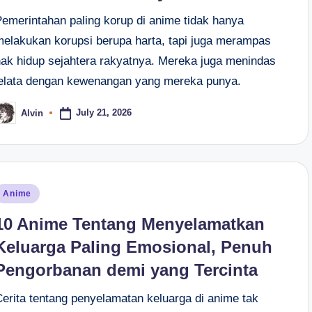
Pemerintahan paling korup di anime tidak hanya
melakukan korupsi berupa harta, tapi juga merampas
hak hidup sejahtera rakyatnya. Mereka juga menindas
jelata dengan kewenangan yang mereka punya.
July 21, 2026
Alvin
osted
y
osted
Anime
n
10 Anime Tentang Menyelamatkan
Keluarga Paling Emosional, Penuh
Pengorbanan demi yang Tercinta
Cerita tentang penyelamatan keluarga di anime tak