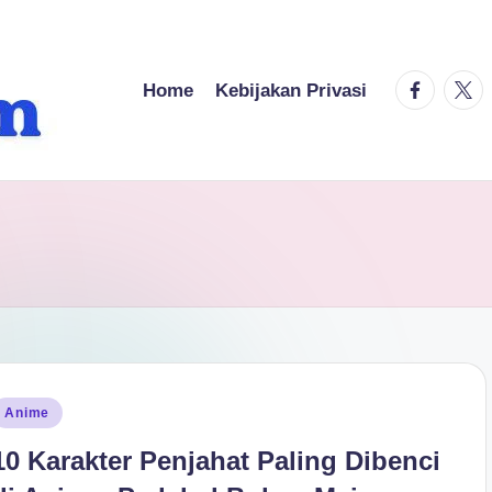
facebook.
twitt
Home
Kebijakan Privasi
osted
Anime
n
10 Karakter Penjahat Paling Dibenci