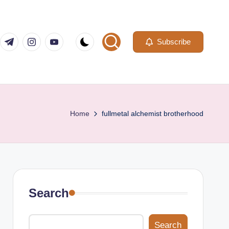
com
er.com
t.me
instagram.com
youtube.com
Subscribe
Home
fullmetal alchemist brotherhood
Search
Search