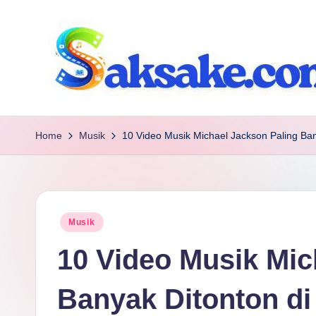
Skip
to
content
s
Referensi
tanpa
a
Home
Musik
10 Video Musik Michael Jackson Paling Ba
Basa
k
Basi
s
Posted
Musik
a
in
10 Video Musik Mic
k
e.
Banyak Ditonton d