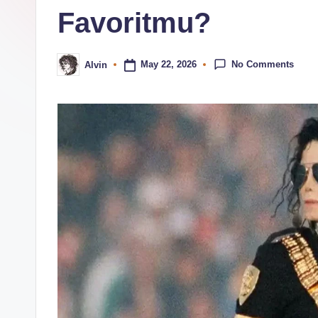
c
Favoritmu?
o
m
No Comments
May 22, 2026
Alvin
Posted
by