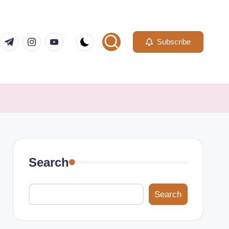
com
er.com
t.me
instagram.com
youtube.com
Subscribe
Search
Search