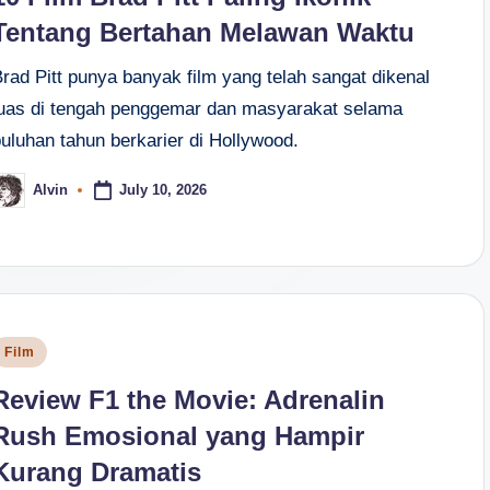
Tentang Bertahan Melawan Waktu
rad Pitt punya banyak film yang telah sangat dikenal
luas di tengah penggemar dan masyarakat selama
uluhan tahun berkarier di Hollywood.
July 10, 2026
Alvin
osted
y
osted
Film
n
Review F1 the Movie: Adrenalin
Rush Emosional yang Hampir
Kurang Dramatis