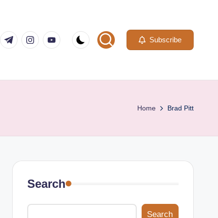
com
er.com
t.me
instagram.com
youtube.com
Subscribe
Home
Brad Pitt
Search
Search