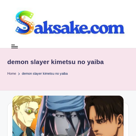
Skip
to
content
s
Referensi
tanpa
a
Basa
k
demon slayer kimetsu no yaiba
Basi
s
Home
demon slayer kimetsu no yaiba
a
k
e.
c
o
m