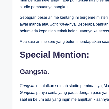
memberikan keterangan apa pun terkait nasib serial
studio pembuatnya bangkrut.
Sebagian besar anime kentang ini bergenre mister
awal manga atau
light novel
-nya. Beberapa bahkan s
belum ada kepastian terkait kelanjutannya ke
seas
Apa saja anime seru yang belum mendapatkan seas
Special Mention:
Gangsta.
Gangsta.
dibatalkan setelah studio pembuatnya, Man
Gangsta.
punya cerita yang padat dengan pace yang
saat ini belum ada yang ingin melanjutkan kisahny