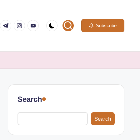
com
er.com
t.me
instagram.com
youtube.com
Subscribe
Search
Search