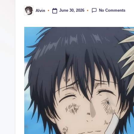
c
No Comments
June 30, 2026
Alvin
o
Posted
by
m