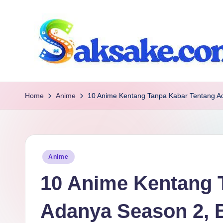
Skip
to
content
s
Referensi
tanpa
a
Home
Anime
10 Anime Kentang Tanpa Kabar Tentang Ad
Basa
k
Basi
s
Posted
Anime
a
in
10 Anime Kentang 
k
e.
Adanya Season 2, B