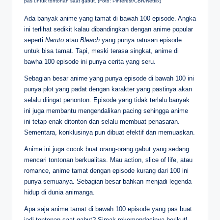
pas untuk tontonan saat gabut. (Foto: Pinterest/CBR/Netflix)
Ada banyak anime yang tamat di bawah 100 episode. Angka
ini terlihat sedikit kalau dibandingkan dengan anime popular
seperti
Naruto
atau
Bleach
yang punya ratusan episode
untuk bisa tamat. Tapi, meski terasa singkat, anime di
bawha 100 episode ini punya cerita yang seru.
Sebagian besar anime yang punya episode di bawah 100 ini
punya plot yang padat dengan karakter yang pastinya akan
selalu diingat penonton. Episode yang tidak terlalu banyak
ini juga membantu mengendalikan pacing sehingga anime
ini tetap enak ditonton dan selalu membuat penasaran.
Sementara, konklusinya pun dibuat efektif dan memuaskan.
Anime ini juga cocok buat orang-orang gabut yang sedang
mencari tontonan berkualitas. Mau action, slice of life, atau
romance, anime tamat dengan episode kurang dari 100 ini
punya semuanya. Sebagian besar bahkan menjadi legenda
hidup di dunia animanga.
Apa saja anime tamat di bawah 100 episode yang pas buat
jadi tontonan saat gabut? Simak rekomendasinya berikut!