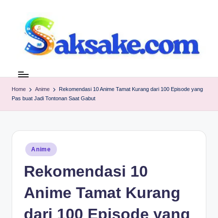
Skip
to
content
s
Referensi
tanpa
a
Basa
Home
Anime
Rekomendasi 10 Anime Tamat Kurang dari 100 Episode yang
k
Pas buat Jadi Tontonan Saat Gabut
Basi
s
a
k
Posted
Anime
in
e.
Rekomendasi 10
c
Anime Tamat Kurang
o
dari 100 Episode yang
m