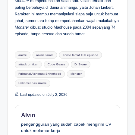
Monster
memperkenalkan salah satu villain terbaik dan
paling berbahaya di dunia animanga, yaitu Johan Liebert.
Karakter ini mampu memanipulasi siapa saja untuk berbuat
jahat, sementara tetap mempertahankan wajah malaikatnya.
Monster
dibuat studio Madhouse pada 2004 sepanjang 74
episode, tanpa
season
dan sudah tamat.
Tags:
anime
anime tamat
anime tamat 100 episode
attack on titan
Code Geass
Dr Stone
Fullmetal Alchemist Brtherhood
Monster
Rekomendasi Anime
Last updated on July 2, 2026
Alvin
pengangguran yang sudah capek mengirim CV
untuk melamar kerja